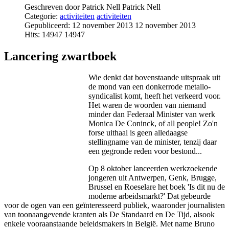
Geschreven door Patrick Nell
Patrick Nell
Categorie:
activiteiten
activiteiten
Gepubliceerd: 12 november 2013
12 november 2013
Hits: 14947
14947
Lancering zwartboek
Wie denkt dat bovenstaande uitspraak uit
de mond van een donkerrode metallo-
syndicalist komt, heeft het verkeerd voor.
Het waren de woorden van niemand
minder dan Federaal Minister van werk
Monica De Coninck, of all people! Zo'n
forse uithaal is geen alledaagse
stellingname van de minister, tenzij daar
een gegronde reden voor bestond...
Op 8 oktober lanceerden werkzoekende
jongeren uit Antwerpen, Genk, Brugge,
Brussel en Roeselare het boek 'Is dit nu de
moderne arbeidsmarkt?' Dat gebeurde
voor de ogen van een geïnteresseerd publiek, waaronder journalisten
van toonaangevende kranten als De Standaard en De Tijd, alsook
enkele vooraanstaande beleidsmakers in België. Met name Bruno