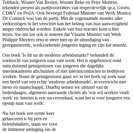
Tobback, Wouter Van Besien, Wouter Beke en Peter Mertens,
tekenden present als partijvoorzitters van respectievelijk sp.a, Groen,
CD&V en PvdA. Ook bevoegd Federaal Minister van Werk Monica
De Coninck was van de partij. Met de zogenaamde moeder aller
verkiezingen in het verschiet kan het belang van hun aanwezigheid
amper onderschat worden. Enkele van hun reacties kunt u hier
lezen. Sta ons toe ook te noteren dat Vlaams Minister van Werk
Philippe Muyters eens te meer niet op de uitnodiging van
georganiseerde, werkzoekende jongeren inging en zijn kat stuurde.
Ons boek 'Is dit nu de moderne arbeidsmarkt?' behandelt de
zoektocht van jongeren naar vast werk. Het is opgebouwd rond
ruim duizend getuigenissen van jongeren die dagelijks
interimkantoren afschuimen of met interimcontracten in bedrijven
werken. Naast de getuigenissen gaan we in het boek op zoek naar
een beeld van een echte 'moderne arbeidsmarkt', in evenwicht met
mens en maatschappij. Daarbij nemen we afstand van de
hedendaagse, algemeen aanvaarde clichés als 'wie wil werken vindt
werk' en 'interim is een succesverhaal, want het is voor jongeren een
opstap naar vast werk'.
Nu het boek een eerste keer
gelanceerd is bij pers en
beleidsmakers, staan we voor
de immense uitdaging om de