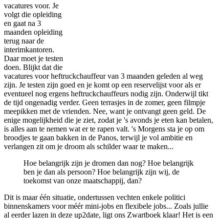
vacatures voor. Je
volgt die opleiding
en gaat na 3
maanden opleiding
terug naar de
interimkantoren.
Daar moet je testen
doen. Blijkt dat die
vacatures voor heftruckchauffeur van 3 maanden geleden al weg
zijn. Je testen zijn goed en je komt op een reservelijst voor als er
eventueel nog ergens heftruckchauffeurs nodig zijn. Onderwijl tikt
de tijd ongenadig verder. Geen terrasjes in de zomer, geen filmpje
meepikken met de vrienden. Nee, want je ontvangt geen geld. De
enige mogelijkheid die je ziet, zodat je 's avonds je eten kan betalen,
is alles aan te nemen wat er te rapen valt. 's Morgens sta je op om
broodjes te gaan bakken in de Panos, terwijl je vol ambitie en
verlangen zit om je droom als schilder waar te maken...
Hoe belangrijk zijn je dromen dan nog? Hoe belangrijk
ben je dan als persoon? Hoe belangrijk zijn wij, de
toekomst van onze maatschappij, dan?
Dit is maar één situatie, ondertussen vechten enkele politici
binnenskamers voor méér mini-jobs en flexibele jobs... Zoals jullie
al eerder lazen in deze up2date, ligt ons Zwartboek klaar! Het is een