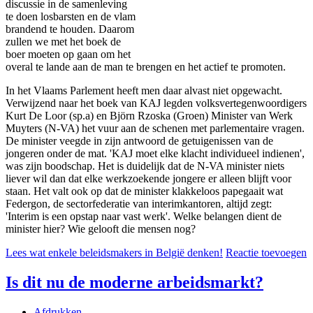
discussie in de samenleving
te doen losbarsten en de vlam
brandend te houden. Daarom
zullen we met het boek de
boer moeten op gaan om het
overal te lande aan de man te brengen en het actief te promoten.
In het Vlaams Parlement heeft men daar alvast niet opgewacht.
Verwijzend naar het boek van KAJ legden volksvertegenwoordigers
Kurt De Loor (sp.a) en Björn Rzoska (Groen) Minister van Werk
Muyters (N-VA) het vuur aan de schenen met parlementaire vragen.
De minister veegde in zijn antwoord de getuigenissen van de
jongeren onder de mat. 'KAJ moet elke klacht individueel indienen',
was zijn boodschap. Het is duidelijk dat de N-VA minister niets
liever wil dan dat elke werkzoekende jongere er alleen blijft voor
staan. Het valt ook op dat de minister klakkeloos papegaait wat
Federgon, de sectorfederatie van interimkantoren, altijd zegt:
'Interim is een opstap naar vast werk'. Welke belangen dient de
minister hier? Wie gelooft die mensen nog?
Lees wat enkele beleidsmakers in België denken!
Reactie toevoegen
Is dit nu de moderne arbeidsmarkt?
Afdrukken