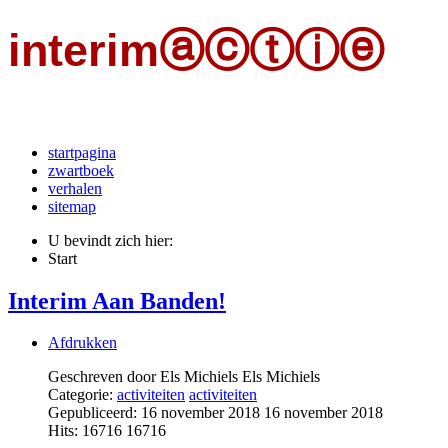
interimⓐⓒⓣⓘⓔ
een initiatief van kaj met jongeren in interimarbeid
startpagina
zwartboek
verhalen
sitemap
U bevindt zich hier:
Start
Interim Aan Banden!
Afdrukken
Geschreven door Els Michiels
Els Michiels
Categorie:
activiteiten
activiteiten
Gepubliceerd: 16 november 2018
16 november 2018
Hits: 16716
16716