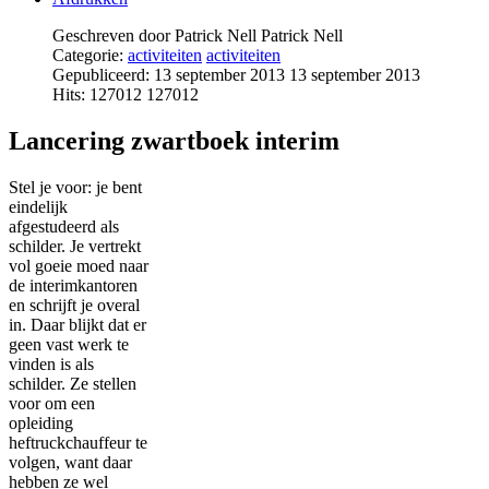
Geschreven door Patrick Nell
Patrick Nell
Categorie:
activiteiten
activiteiten
Gepubliceerd: 13 september 2013
13 september 2013
Hits: 127012
127012
Lancering zwartboek interim
Stel je voor: je bent
eindelijk
afgestudeerd als
schilder. Je vertrekt
vol goeie moed naar
de interimkantoren
en schrijft je overal
in. Daar blijkt dat er
geen vast werk te
vinden is als
schilder. Ze stellen
voor om een
opleiding
heftruckchauffeur te
volgen, want daar
hebben ze wel